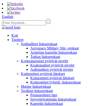
English
Koti
Tuotteet
Sotilaalliset liukurenkaat
Aerospace Military Slip -renkaat
Armeijan kapselin liukurenkaat
Tutkan liukurenkaat
Korkeataajuiset pyörivät nivelet
Koaksiaaliset pyörivät nivelet
Aaltoputken pyörivät nivelet
Kuituoptiset pyörivät liitokset
Kuituoptiset pyörivät liitokset
Kuituoptiset hybridi -liukurenkaat
Marine liukurenkaat
Teolliset liukurenkaat
Porausreikien läpi
Servojärjestelmän liukurenkaat
Kapselin liukurenkaat