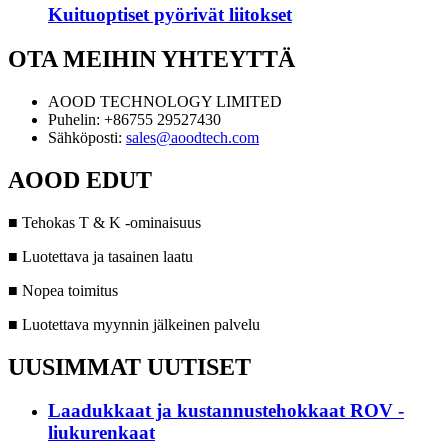
Kuituoptiset pyörivät liitokset
OTA MEIHIN YHTEYTTÄ
AOOD TECHNOLOGY LIMITED
Puhelin: +86755 29527430
Sähköposti:
sales@aoodtech.com
AOOD EDUT
■ Tehokas T & K -ominaisuus
■ Luotettava ja tasainen laatu
■ Nopea toimitus
■ Luotettava myynnin jälkeinen palvelu
UUSIMMAT UUTISET
Laadukkaat ja kustannustehokkaat ROV -
liukurenkaat