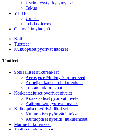
Usein kysytyt kysymykset
Takuu
YHTIÖ
Uutiset
Tehdaskierros
Ota meihin yhteyttä
Koti
Tuotteet
Kuituoptiset pyörivät liitokset
Tuotteet
Sotilaalliset liukurenkaat
Aerospace Military Slip -renkaat
Armeijan kapselin liukurenkaat
Tutkan liukurenkaat
Korkeataajuiset pyörivät nivelet
Koaksiaaliset pyörivät nivelet
Aaltoputken pyörivät nivelet
Kuituoptiset pyörivät liitokset
Kuituoptiset pyörivät liitokset
Kuituoptiset hybridi -liukurenkaat
Marine liukurenkaat
Teolliset liukurenkaat