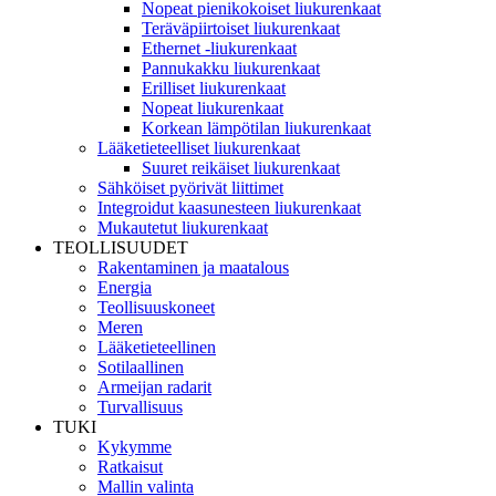
Nopeat pienikokoiset liukurenkaat
Teräväpiirtoiset liukurenkaat
Ethernet -liukurenkaat
Pannukakku liukurenkaat
Erilliset liukurenkaat
Nopeat liukurenkaat
Korkean lämpötilan liukurenkaat
Lääketieteelliset liukurenkaat
Suuret reikäiset liukurenkaat
Sähköiset pyörivät liittimet
Integroidut kaasunesteen liukurenkaat
Mukautetut liukurenkaat
TEOLLISUUDET
Rakentaminen ja maatalous
Energia
Teollisuuskoneet
Meren
Lääketieteellinen
Sotilaallinen
Armeijan radarit
Turvallisuus
TUKI
Kykymme
Ratkaisut
Mallin valinta