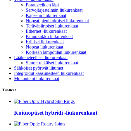
Porausreikien läpi
Servojärjestelmän liukurenkaat
Kapselin liukurenkaat
Nopeat pienikokoiset liukurenkaat
Teräväpiirtoiset liukurenkaat
Ethernet -liukurenkaat
Pannukakku liukurenkaat
Erilliset liukurenkaat
Nopeat liukurenkaat
Korkean lämpötilan liukurenkaat
Lääketieteelliset liukurenkaat
Suuret reikäiset liukurenkaat
Sähköiset pyörivät liittimet
Integroidut kaasunesteen liukurenkaat
Mukautetut liukurenkaat
Tuotteet
Kuituoptiset hybridi -liukurenkaat