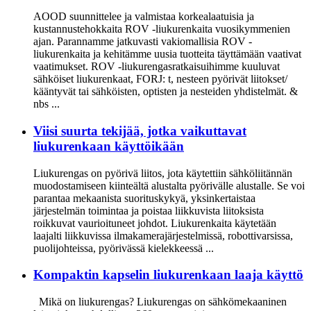
AOOD suunnittelee ja valmistaa korkealaatuisia ja
kustannustehokkaita ROV -liukurenkaita vuosikymmenien
ajan. Parannamme jatkuvasti vakiomallisia ROV -
liukurenkaita ja kehitämme uusia tuotteita täyttämään vaativat
vaatimukset. ROV -liukurengasratkaisuihimme kuuluvat
sähköiset liukurenkaat, FORJ: t, nesteen pyörivät liitokset/
kääntyvät tai sähköisten, optisten ja nesteiden yhdistelmät. &
nbs ...
Viisi suurta tekijää, jotka vaikuttavat
liukurenkaan käyttöikään
Liukurengas on pyörivä liitos, jota käytettiin sähköliitännän
muodostamiseen kiinteältä alustalta pyörivälle alustalle. Se voi
parantaa mekaanista suorituskykyä, yksinkertaistaa
järjestelmän toimintaa ja poistaa liikkuvista liitoksista
roikkuvat vaurioituneet johdot. Liukurenkaita käytetään
laajalti liikkuvissa ilmakamerajärjestelmissä, robottivarsissa,
puolijohteissa, pyörivässä kielekkeessä ...
Kompaktin kapselin liukurenkaan laaja käyttö
Mikä on liukurengas? Liukurengas on sähkömekaaninen