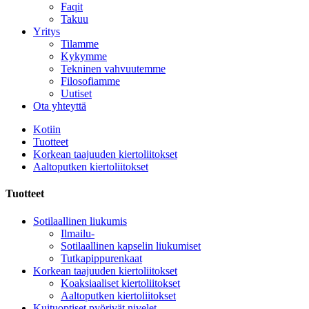
Faqit
Takuu
Yritys
Tilamme
Kykymme
Tekninen vahvuutemme
Filosofiamme
Uutiset
Ota yhteyttä
Kotiin
Tuotteet
Korkean taajuuden kiertoliitokset
Aaltoputken kiertoliitokset
Tuotteet
Sotilaallinen liukumis
Ilmailu-
Sotilaallinen kapselin liukumiset
Tutkapippurenkaat
Korkean taajuuden kiertoliitokset
Koaksiaaliset kiertoliitokset
Aaltoputken kiertoliitokset
Kuituoptiset pyörivät nivelet