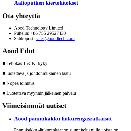
Aaltoputken kiertoliitokset
Ota yhteyttä
Aood Technology Limited
Puhelin: +86 755 29527430
Sähköposti:
sales@aoodtech.com
Aood Edut
■ Tehokas T & K -kyky
■ luotettava ja johdonmukainen laatu
■ Nopea toimitus
■ Luotettava myynnin jälkeinen palvelu
Viimeisimmät uutiset
Aood pannukakku liukurengasratkaisut
Pannukakku -liukurenkaat on suunniteltu niille, joissa on