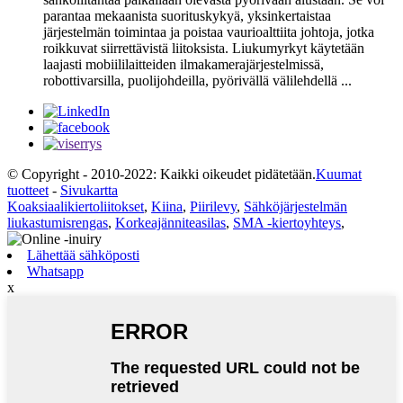
parantaa mekaanista suorituskykyä, yksinkertaistaa
järjestelmän toimintaa ja poistaa vaurioalttiita johtoja, jotka
roikkuvat siirrettävistä liitoksista. Liukumyrkyt käytetään
laajasti mobiililaitteiden ilmakamerajärjestelmissä,
robottivarsilla, puolijohdeilla, pyörivällä välilehdellä ...
© Copyright - 2010-2022: Kaikki oikeudet pidätetään.
Kuumat
tuotteet
-
Sivukartta
Koaksiaalikiertoliitokset
,
Kiina
,
Piirilevy
,
Sähköjärjestelmän
liukastumisrengas
,
Korkeajänniteasilas
,
SMA -kiertoyhteys
,
Lähettää sähköposti
Whatsapp
x