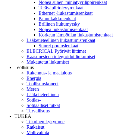
Nopea super -miniatyyrilippirenkaat
Teräväpiirtolevyrenkaat
Ethernet -liukastumisrenkaat
Pannukakkolenkaat
Erillinen liukumyrsky
Nopea liukastumisrenkaat
Korkean lämpötilan liukastumisrenkaat
Lääketieteellinen liukastumisrenkaat
Suuret porauslenkaat
ELECRICAL Pyörivät liittimet
Kaasunesteen integroidut liukumiset
Mukautetut liukumiset
Teollisuus
Rakennus- ja maatalous
Energia
Teollisuuskoneet
Meren
Lääketieteellinen
Sotilas-
Sotilaalliset tutkat
Turvallisuus
TUKEA
Tekninen kykymme
Ratkaisut
Mallivalinta