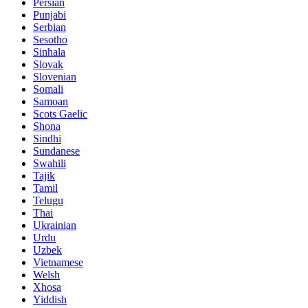
Persian
Punjabi
Serbian
Sesotho
Sinhala
Slovak
Slovenian
Somali
Samoan
Scots Gaelic
Shona
Sindhi
Sundanese
Swahili
Tajik
Tamil
Telugu
Thai
Ukrainian
Urdu
Uzbek
Vietnamese
Welsh
Xhosa
Yiddish