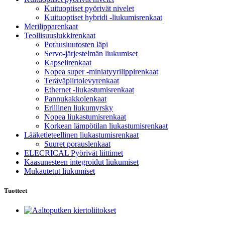
Kuituoptiset pyörivät nivelet
Kuituoptiset hybridi -liukumisrenkaat
Merilipparenkaat
Teollisuuslukkirenkaat
Porausluutosten läpi
Servo-järjestelmän liukumiset
Kapselirenkaat
Nopea super -miniatyyrilippirenkaat
Teräväpiirtolevyrenkaat
Ethernet -liukastumisrenkaat
Pannukakkolenkaat
Erillinen liukumyrsky
Nopea liukastumisrenkaat
Korkean lämpötilan liukastumisrenkaat
Lääketieteellinen liukastumisrenkaat
Suuret porauslenkaat
ELECRICAL Pyörivät liittimet
Kaasunesteen integroidut liukumiset
Mukautetut liukumiset
Tuotteet