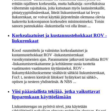
erittäin rajallinen korkeustila, mutta halkaisija -sovelluksissa
vähemmän rajoituksia, joita kutsutaan myös lautasirenkaille,
pintatyyppisilmärenkaat, litteät liukumisrenkaat tai levyn
liukurenkaat, ne voivat käyttää järjestelmän olemassa olevia
laakereita kokoonpanon korkeuden minimoimiseksi. Toisin
sanoen pannukakku -liukumisella voi olla ilman ...
Korkealaatuiset ja kustannustehokkaat ROV -
liukurenkaat
Kood -suunnittelu ja valmistus korkealaatuiset ja
kustannustehokkaat ROV -liukastumisrenkaat
vuosikymmenien ajan. Parannamme jatkuvasti tavallista ROV
-liukastumisrenkaitamme ja kehitämme uusia tuotteita
vaatimusten vaatimusten täyttämiseksi. ROV -
liukumyrkkisliuoksemme sisältävät sähköä liukumisrenkaat,
ForJ: t, nesteen kiertävät liitokset/ hylätykset tai sähkö-,
optisen ja nesteen yhdistelmät. & NBS ...
Viisi pääasiallista tekijää, jotka vaikuttavat
lipparenkaan käyttöelämään
Liukumisrengas on pyörivä nivel, jota käytetään
sähköliitäntää paikallaan olevasta pyörivään alustaan. Se voi