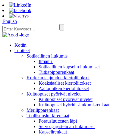
English
Kotiin
Tuotteet
Sotilaallinen liukumis
Ilmailu-
Sotilaallinen kapselin liukumiset
Tutkapippurenkaat
Korkean taajuuden kiertoliitokset
Koaksiaaliset kiertoliitokset
Aaltoputken kiertoliitokset
Kuituoptiset pyörivät nivelet
Kuituoptiset pyörivät nivelet
Kuituoptiset hybridi -liukumisrenkaat
Merilipparenkaat
Teollisuuslukkirenkaat
Porausluutosten läpi
Servo-järjestelmän liukumiset
Kapselirenkaat