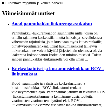
■ Luotettava myynnin jälkeinen palvelu
Viimeisimmät uutiset
Aood pannukakku liukurengasratkaisut
Pannukakku -liukurenkaat on suunniteltu niille, joissa on
erittäin rajallinen korkeustila, mutta halkaisija -sovelluksissa
vähemmän rajoituksia, joita kutsutaan myös lautasirenkaille,
pintatyyppisilmärenkaat, litteät liukumisrenkaat tai levyn
liukurenkaat, ne voivat käyttää järjestelmän olemassa olevia
laakereita kokoonpanon korkeuden minimoimiseksi. Toisin
sanoen pannukakku -liukumisella voi olla ilman ...
Korkealaatuiset ja kustannustehokkaat ROV -
liukurenkaat
Kood -suunnittelu ja valmistus korkealaatuiset ja
kustannustehokkaat ROV -liukastumisrenkaat
vuosikymmenien ajan. Parannamme jatkuvasti tavallista ROV
-liukastumisrenkaitamme ja kehitämme uusia tuotteita
vaatimusten vaatimusten täyttämiseksi. ROV -
liukumyrkkisliuoksemme sisältävät sähköä liukumisrenkaat,