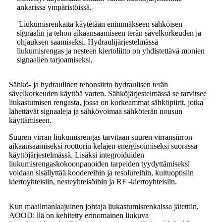
ankarissa ympäristöissä.
Liukumisrenkaita käytetään enimmäkseen sähköisen
signaalin ja tehon aikaansaamiseen terän sävelkorkeuden ja
ohjauksen saamiseksi. Hydraulijärjestelmässä
liukumisrengas ja nesteen kiertoliitto on yhdistettävä monien
signaalien tarjoamiseksi,
Sähkö- ja hydraulinen tehonsiirto hydraulisen terän
sävelkorkeuden käyttöä varten. Sähköjärjestelmässä se tarvitsee
liukastumisen rengasta, jossa on korkeammat sähköpiirit, jotka
lähettävät signaaleja ja sähkövoimaa sähköterän nousun
käyttämiseen.
Suuren virran liukumisrengas tarvitaan suuren virransiirron
aikaansaamiseksi roottorin kelajen energisoimiseksi suorassa
käyttöjärjestelmässä. Lisäksi integroiduiden
liukumisrengaskokoonpanoiden tarpeiden tyydyttämiseksi
voidaan sisällyttää koodereihin ja resolureihin, kuituoptisiin
kiertoyhteisiin, nesteyhteisöihin ja RF -kiertoyhteisiin.
Kun maailmanlaajuinen johtaja liukastumisrenkaissa jätettiin,
AOOD: llä on kehitetty erinomainen liukuva