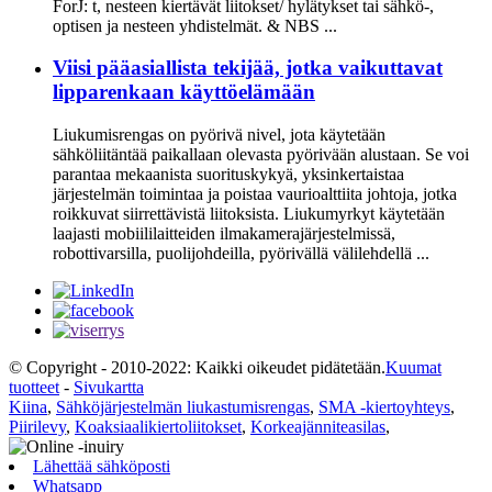
ForJ: t, nesteen kiertävät liitokset/ hylätykset tai sähkö-,
optisen ja nesteen yhdistelmät. & NBS ...
Viisi pääasiallista tekijää, jotka vaikuttavat
lipparenkaan käyttöelämään
Liukumisrengas on pyörivä nivel, jota käytetään
sähköliitäntää paikallaan olevasta pyörivään alustaan. Se voi
parantaa mekaanista suorituskykyä, yksinkertaistaa
järjestelmän toimintaa ja poistaa vaurioalttiita johtoja, jotka
roikkuvat siirrettävistä liitoksista. Liukumyrkyt käytetään
laajasti mobiililaitteiden ilmakamerajärjestelmissä,
robottivarsilla, puolijohdeilla, pyörivällä välilehdellä ...
© Copyright - 2010-2022: Kaikki oikeudet pidätetään.
Kuumat
tuotteet
-
Sivukartta
Kiina
,
Sähköjärjestelmän liukastumisrengas
,
SMA -kiertoyhteys
,
Piirilevy
,
Koaksiaalikiertoliitokset
,
Korkeajänniteasilas
,
Lähettää sähköposti
Whatsapp