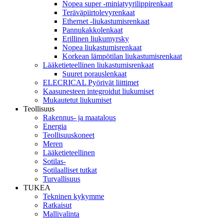
Nopea super -miniatyyrilippirenkaat
Teräväpiirtolevyrenkaat
Ethernet -liukastumisrenkaat
Pannukakkolenkaat
Erillinen liukumyrsky
Nopea liukastumisrenkaat
Korkean lämpötilan liukastumisrenkaat
Lääketieteellinen liukastumisrenkaat
Suuret porauslenkaat
ELECRICAL Pyörivät liittimet
Kaasunesteen integroidut liukumiset
Mukautetut liukumiset
Teollisuus
Rakennus- ja maatalous
Energia
Teollisuuskoneet
Meren
Lääketieteellinen
Sotilas-
Sotilaalliset tutkat
Turvallisuus
TUKEA
Tekninen kykymme
Ratkaisut
Mallivalinta