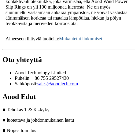
kontaktivaihtotekniikka, joka varmistaa, että Aood Wind Power
Slip Rings on yli 100 miljoonaa kierrosta. Ne on myös
suunniteltu vastaamaan ankaraa ympäristöä, ne voivat vastustaa
äärimmäisen korkeaa tai matalaa lämpötilaa, hiekan ja pölyn
hyökkäystä ja meriveden korroosiota.
Aiheeseen liittyviä tuotteita:
Mukautetut liukumiset
Ota yhteyttä
Aood Technology Limited
Puhelin: +86 755 29527430
Sähköposti:
sales@aoodtech.com
Aood Edut
■ Tehokas T & K -kyky
■ luotettava ja johdonmukainen laatu
■ Nopea toimitus