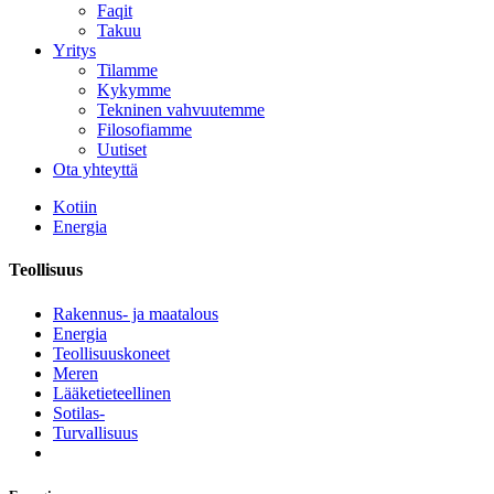
Faqit
Takuu
Yritys
Tilamme
Kykymme
Tekninen vahvuutemme
Filosofiamme
Uutiset
Ota yhteyttä
Kotiin
Energia
Teollisuus
Rakennus- ja maatalous
Energia
Teollisuuskoneet
Meren
Lääketieteellinen
Sotilas-
Turvallisuus