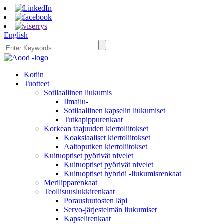
English
Kotiin
Tuotteet
Sotilaallinen liukumis
Ilmailu-
Sotilaallinen kapselin liukumiset
Tutkapippurenkaat
Korkean taajuuden kiertoliitokset
Koaksiaaliset kiertoliitokset
Aaltoputken kiertoliitokset
Kuituoptiset pyörivät nivelet
Kuituoptiset pyörivät nivelet
Kuituoptiset hybridi -liukumisrenkaat
Merilipparenkaat
Teollisuuslukkirenkaat
Porausluutosten läpi
Servo-järjestelmän liukumiset
Kapselirenkaat