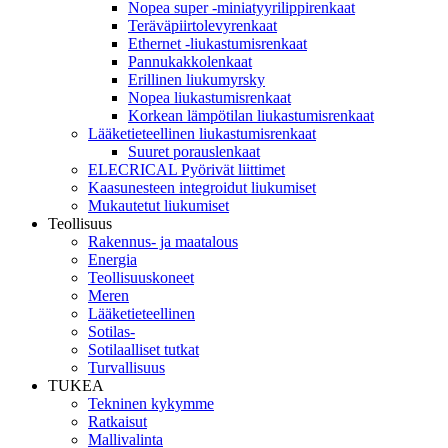
Nopea super -miniatyyrilippirenkaat
Teräväpiirtolevyrenkaat
Ethernet -liukastumisrenkaat
Pannukakkolenkaat
Erillinen liukumyrsky
Nopea liukastumisrenkaat
Korkean lämpötilan liukastumisrenkaat
Lääketieteellinen liukastumisrenkaat
Suuret porauslenkaat
ELECRICAL Pyörivät liittimet
Kaasunesteen integroidut liukumiset
Mukautetut liukumiset
Teollisuus
Rakennus- ja maatalous
Energia
Teollisuuskoneet
Meren
Lääketieteellinen
Sotilas-
Sotilaalliset tutkat
Turvallisuus
TUKEA
Tekninen kykymme
Ratkaisut
Mallivalinta