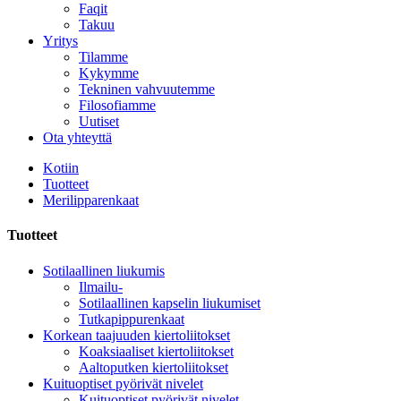
Faqit
Takuu
Yritys
Tilamme
Kykymme
Tekninen vahvuutemme
Filosofiamme
Uutiset
Ota yhteyttä
Kotiin
Tuotteet
Merilipparenkaat
Tuotteet
Sotilaallinen liukumis
Ilmailu-
Sotilaallinen kapselin liukumiset
Tutkapippurenkaat
Korkean taajuuden kiertoliitokset
Koaksiaaliset kiertoliitokset
Aaltoputken kiertoliitokset
Kuituoptiset pyörivät nivelet
Kuituoptiset pyörivät nivelet