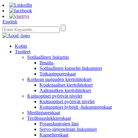
English
Kotiin
Tuotteet
Sotilaallinen liukumis
Ilmailu-
Sotilaallinen kapselin liukumiset
Tutkapippurenkaat
Korkean taajuuden kiertoliitokset
Koaksiaaliset kiertoliitokset
Aaltoputken kiertoliitokset
Kuituoptiset pyörivät nivelet
Kuituoptiset pyörivät nivelet
Kuituoptiset hybridi -liukumisrenkaat
Merilipparenkaat
Teollisuuslukkirenkaat
Porausluutosten läpi
Servo-järjestelmän liukumiset
Kapselirenkaat