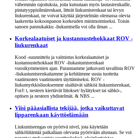
vähemmän rajoituksia, joita kutsutaan myös lautasirenkaille,
pintatyyppisilmärenkaat, litteät liukumisrenkaat tai levyn
liukurenkaat, ne voivat käyttää järjestelmän olemassa olevia
laakereita kokoonpanon korkeuden minimoimiseksi. Toisin
sanoen pannukakku -liukumisella voi olla ilman ...
Korkealaatuiset ja kustannustehokkaat ROV -
liukurenkaat
Kood -suunnittelu ja valmistus korkealaatuiset ja
kustannustehokkaat ROV -liukastumisrenkaat
vuosikymmenien ajan. Parannamme jatkuvasti tavallista ROV
-liukastumisrenkaitamme ja kehitämme uusia tuotteita
vaatimusten vaatimusten täyttämiseksi. ROV -
liukumyrkkisliuoksemme sisältävät sähköä liukumisrenkaat,
ForJ: t, nesteen kiertävät liitokset/ hylätykset tai sähkö-,
optisen ja nesteen yhdistelmät. & NBS ...
Viisi pääasiallista tekijää, jotka vaikuttavat
lipparenkaan käyttöelämään
Liukumisrengas on pyörivä nivel, jota käytetään
sähköliitäntää paikallaan olevasta pyörivään alustaan. Se voi
parantaa mekaanista suorituskykyä, yksinkertaistaa