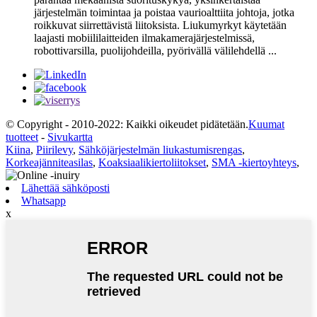
järjestelmän toimintaa ja poistaa vaurioalttiita johtoja, jotka
roikkuvat siirrettävistä liitoksista. Liukumyrkyt käytetään
laajasti mobiililaitteiden ilmakamerajärjestelmissä,
robottivarsilla, puolijohdeilla, pyörivällä välilehdellä ...
© Copyright - 2010-2022: Kaikki oikeudet pidätetään.
Kuumat
tuotteet
-
Sivukartta
Kiina
,
Piirilevy
,
Sähköjärjestelmän liukastumisrengas
,
Korkeajänniteasilas
,
Koaksiaalikiertoliitokset
,
SMA -kiertoyhteys
,
Lähettää sähköposti
Whatsapp
x