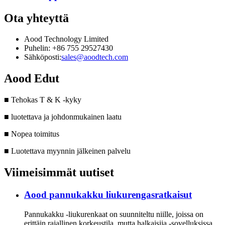
Ota yhteyttä
Aood Technology Limited
Puhelin: +86 755 29527430
Sähköposti:
sales@aoodtech.com
Aood Edut
■ Tehokas T & K -kyky
■ luotettava ja johdonmukainen laatu
■ Nopea toimitus
■ Luotettava myynnin jälkeinen palvelu
Viimeisimmät uutiset
Aood pannukakku liukurengasratkaisut
Pannukakku -liukurenkaat on suunniteltu niille, joissa on
erittäin rajallinen korkeustila, mutta halkaisija -sovelluksissa