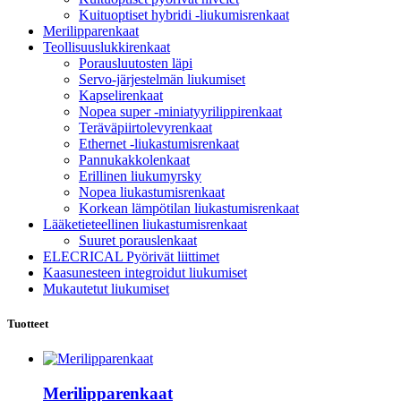
Kuituoptiset hybridi -liukumisrenkaat
Merilipparenkaat
Teollisuuslukkirenkaat
Porausluutosten läpi
Servo-järjestelmän liukumiset
Kapselirenkaat
Nopea super -miniatyyrilippirenkaat
Teräväpiirtolevyrenkaat
Ethernet -liukastumisrenkaat
Pannukakkolenkaat
Erillinen liukumyrsky
Nopea liukastumisrenkaat
Korkean lämpötilan liukastumisrenkaat
Lääketieteellinen liukastumisrenkaat
Suuret porauslenkaat
ELECRICAL Pyörivät liittimet
Kaasunesteen integroidut liukumiset
Mukautetut liukumiset
Tuotteet
Merilipparenkaat