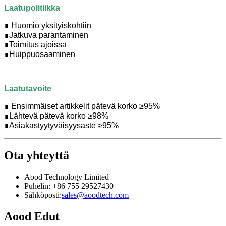
Laatupolitiikka
∎ Huomio yksityiskohtiin
∎
Jatkuva parantaminen
∎
Toimitus ajoissa
∎
Huippuosaaminen
Laatutavoite
∎ Ensimmäiset artikkelit pätevä korko ≥95%
∎
Lähtevä pätevä korko ≥98%
∎
Asiakastyytyväisyysaste ≥95%
Ota yhteyttä
Aood Technology Limited
Puhelin: +86 755 29527430
Sähköposti:
sales@aoodtech.com
Aood Edut