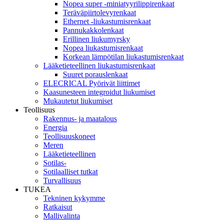
Nopea super -miniatyyrilippirenkaat
Teräväpiirtolevyrenkaat
Ethernet -liukastumisrenkaat
Pannukakkolenkaat
Erillinen liukumyrsky
Nopea liukastumisrenkaat
Korkean lämpötilan liukastumisrenkaat
Lääketieteellinen liukastumisrenkaat
Suuret porauslenkaat
ELECRICAL Pyörivät liittimet
Kaasunesteen integroidut liukumiset
Mukautetut liukumiset
Teollisuus
Rakennus- ja maatalous
Energia
Teollisuuskoneet
Meren
Lääketieteellinen
Sotilas-
Sotilaalliset tutkat
Turvallisuus
TUKEA
Tekninen kykymme
Ratkaisut
Mallivalinta