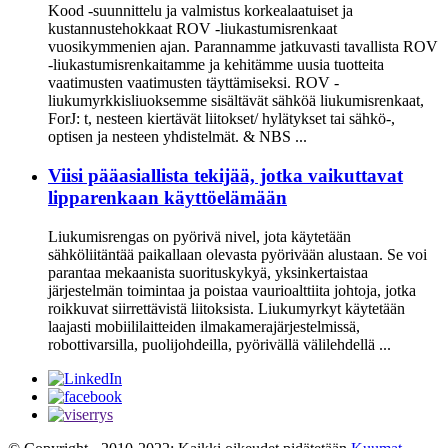
Kood -suunnittelu ja valmistus korkealaatuiset ja
kustannustehokkaat ROV -liukastumisrenkaat
vuosikymmenien ajan. Parannamme jatkuvasti tavallista ROV
-liukastumisrenkaitamme ja kehitämme uusia tuotteita
vaatimusten vaatimusten täyttämiseksi. ROV -
liukumyrkkisliuoksemme sisältävät sähköä liukumisrenkaat,
ForJ: t, nesteen kiertävät liitokset/ hylätykset tai sähkö-,
optisen ja nesteen yhdistelmät. & NBS ...
Viisi pääasiallista tekijää, jotka vaikuttavat
lipparenkaan käyttöelämään
Liukumisrengas on pyörivä nivel, jota käytetään
sähköliitäntää paikallaan olevasta pyörivään alustaan. Se voi
parantaa mekaanista suorituskykyä, yksinkertaistaa
järjestelmän toimintaa ja poistaa vaurioalttiita johtoja, jotka
roikkuvat siirrettävistä liitoksista. Liukumyrkyt käytetään
laajasti mobiililaitteiden ilmakamerajärjestelmissä,
robottivarsilla, puolijohdeilla, pyörivällä välilehdellä ...