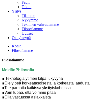
Faqit
Takuu
Yritys
Tilamme
Kykymme
Tekninen vahvuutemme
Filosofiamme
Uutiset
Ota yhteyttä
Kotiin
Filosofiamme
Filosofiamme
Meidän
P
hilosofia
∎ Teknologia ytimen kilpailukyvynä
∎
Ole ylpeä korkeatasoisesta ja korkeasta laadusta
∎
Tee parhaita kaikissa yksityiskohdissa
∎
Vain lupaa, että voimme pitää
∎
Olla vastuussa asiakkaista