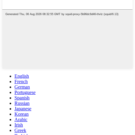
English
French
German
Portuguese
Spanish
Russian
Japanese
Korean
Arabic
Irish
Greek