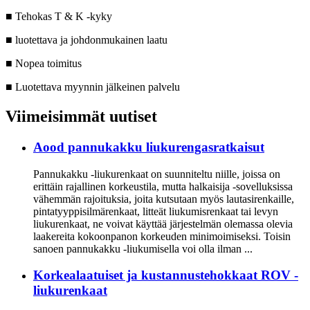
■ Tehokas T & K -kyky
■ luotettava ja johdonmukainen laatu
■ Nopea toimitus
■ Luotettava myynnin jälkeinen palvelu
Viimeisimmät uutiset
Aood pannukakku liukurengasratkaisut
Pannukakku -liukurenkaat on suunniteltu niille, joissa on
erittäin rajallinen korkeustila, mutta halkaisija -sovelluksissa
vähemmän rajoituksia, joita kutsutaan myös lautasirenkaille,
pintatyyppisilmärenkaat, litteät liukumisrenkaat tai levyn
liukurenkaat, ne voivat käyttää järjestelmän olemassa olevia
laakereita kokoonpanon korkeuden minimoimiseksi. Toisin
sanoen pannukakku -liukumisella voi olla ilman ...
Korkealaatuiset ja kustannustehokkaat ROV -
liukurenkaat