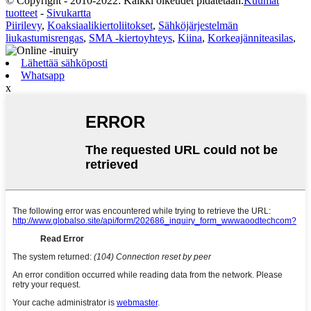
© Copyright - 2010-2022: Kaikki oikeudet pidätetään.
Kuumat
tuotteet
-
Sivukartta
Piirilevy
,
Koaksiaalikiertoliitokset
,
Sähköjärjestelmän
liukastumisrengas
,
SMA -kiertoyhteys
,
Kiina
,
Korkeajänniteasilas
,
Lähettää sähköposti
Whatsapp
x