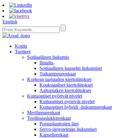
English
Kotiin
Tuotteet
Sotilaallinen liukumis
Ilmailu-
Sotilaallinen kapselin liukumiset
Tutkapippurenkaat
Korkean taajuuden kiertoliitokset
Koaksiaaliset kiertoliitokset
Aaltoputken kiertoliitokset
Kuituoptiset pyörivät nivelet
Kuituoptiset pyörivät nivelet
Kuituoptiset hybridi -liukumisrenkaat
Merilipparenkaat
Teollisuuslukkirenkaat
Porausluutosten läpi
Servo-järjestelmän liukumiset
Kapselirenkaat