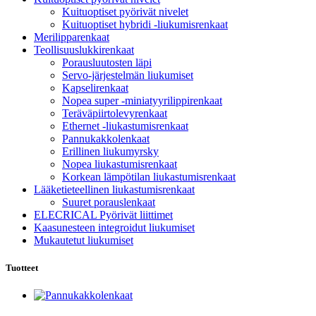
Kuituoptiset pyörivät nivelet
Kuituoptiset hybridi -liukumisrenkaat
Merilipparenkaat
Teollisuuslukkirenkaat
Porausluutosten läpi
Servo-järjestelmän liukumiset
Kapselirenkaat
Nopea super -miniatyyrilippirenkaat
Teräväpiirtolevyrenkaat
Ethernet -liukastumisrenkaat
Pannukakkolenkaat
Erillinen liukumyrsky
Nopea liukastumisrenkaat
Korkean lämpötilan liukastumisrenkaat
Lääketieteellinen liukastumisrenkaat
Suuret porauslenkaat
ELECRICAL Pyörivät liittimet
Kaasunesteen integroidut liukumiset
Mukautetut liukumiset
Tuotteet