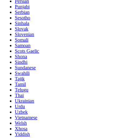
Persian
Punjabi
Serbian
Sesotho
Sinhala
Slovak
Slovenian
Somali
Samoan
Scots Gaelic
Shona
Sindhi
Sundanese
Swahili
Tajik
Tamil
Telugu
Thai
Ukrainian
Urdu
Uzbek
Vietnamese
Welsh
Xhosa
Yiddish