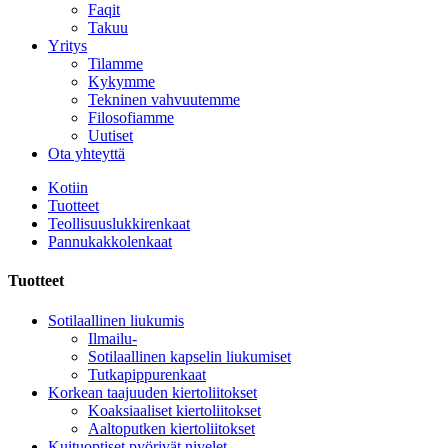
Faqit
Takuu
Yritys
Tilamme
Kykymme
Tekninen vahvuutemme
Filosofiamme
Uutiset
Ota yhteyttä
Kotiin
Tuotteet
Teollisuuslukkirenkaat
Pannukakkolenkaat
Tuotteet
Sotilaallinen liukumis
Ilmailu-
Sotilaallinen kapselin liukumiset
Tutkapippurenkaat
Korkean taajuuden kiertoliitokset
Koaksiaaliset kiertoliitokset
Aaltoputken kiertoliitokset
Kuituoptiset pyörivät nivelet