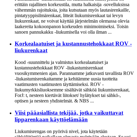
erittäin rajallinen korkeustila, mutta halkaisija -sovelluksissa
vähemmän rajoituksia, joita kutsutaan myös lautasirenkaille,
pintatyyppisilmärenkaat, litteät liukumisrenkaat tai levyn
liukurenkaat, ne voivat käyttää järjestelmän olemassa olevia
laakereita kokoonpanon korkeuden minimoimiseksi. Toisin
sanoen pannukakku -liukumisella voi olla ilman ...
Korkealaatuiset ja kustannustehokkaat ROV -
liukurenkaat
Kood -suunnittelu ja valmistus korkealaatuiset ja
kustannustehokkaat ROV -liukastumisrenkaat
vuosikymmenien ajan. Parannamme jatkuvasti tavallista ROV
-liukastumisrenkaitamme ja kehitämme uusia tuotteita
vaatimusten vaatimusten täyttämiseksi. ROV -
liukumyrkkisliuoksemme sisältävät sähköä liukumisrenkaat,
ForJ: t, nesteen kiertävät liitokset/ hylätykset tai sähkö-,
optisen ja nesteen yhdistelmät. & NBS ...
Viisi pääasiallista tekijää, jotka vaikuttavat
lipparenkaan käyttöelämään
Liukumisrengas on pyörivä nivel, jota käytetään
sähköliitäntää paikallaan olevasta pyörivään alustaan. Se voi