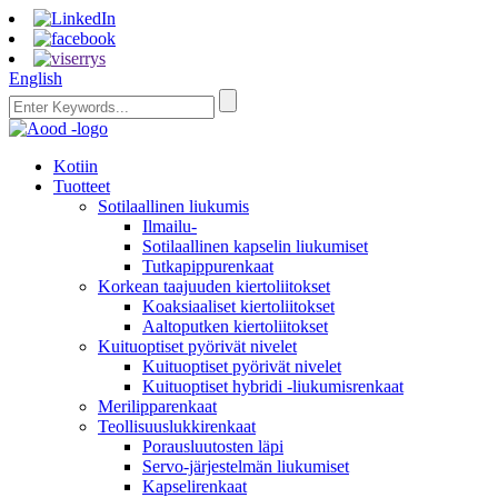
English
Kotiin
Tuotteet
Sotilaallinen liukumis
Ilmailu-
Sotilaallinen kapselin liukumiset
Tutkapippurenkaat
Korkean taajuuden kiertoliitokset
Koaksiaaliset kiertoliitokset
Aaltoputken kiertoliitokset
Kuituoptiset pyörivät nivelet
Kuituoptiset pyörivät nivelet
Kuituoptiset hybridi -liukumisrenkaat
Merilipparenkaat
Teollisuuslukkirenkaat
Porausluutosten läpi
Servo-järjestelmän liukumiset
Kapselirenkaat