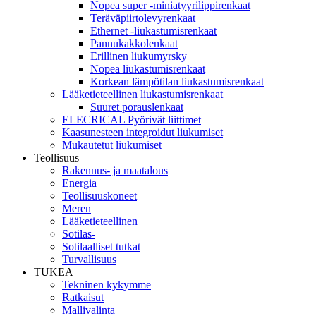
Nopea super -miniatyyrilippirenkaat
Teräväpiirtolevyrenkaat
Ethernet -liukastumisrenkaat
Pannukakkolenkaat
Erillinen liukumyrsky
Nopea liukastumisrenkaat
Korkean lämpötilan liukastumisrenkaat
Lääketieteellinen liukastumisrenkaat
Suuret porauslenkaat
ELECRICAL Pyörivät liittimet
Kaasunesteen integroidut liukumiset
Mukautetut liukumiset
Teollisuus
Rakennus- ja maatalous
Energia
Teollisuuskoneet
Meren
Lääketieteellinen
Sotilas-
Sotilaalliset tutkat
Turvallisuus
TUKEA
Tekninen kykymme
Ratkaisut
Mallivalinta