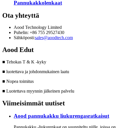
Pannukakkolenkaat
Ota yhteyttä
Aood Technology Limited
Puhelin: +86 755 29527430
Sähköposti:
sales@aoodtech.com
Aood Edut
■ Tehokas T & K -kyky
■ luotettava ja johdonmukainen laatu
■ Nopea toimitus
■ Luotettava myynnin jälkeinen palvelu
Viimeisimmät uutiset
Aood pannukakku liukurengasratkaisut
Pannukakku -liukurenkaat on suunniteltu niille, joissa on