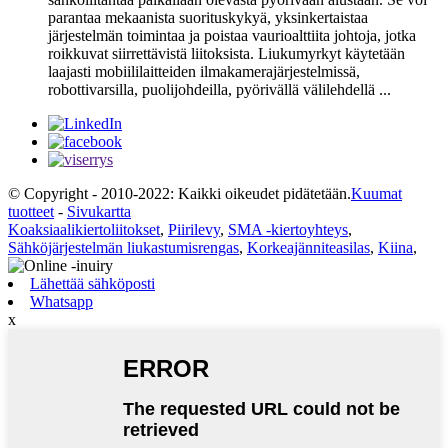
parantaa mekaanista suorituskykyä, yksinkertaistaa
järjestelmän toimintaa ja poistaa vaurioalttiita johtoja, jotka
roikkuvat siirrettävistä liitoksista. Liukumyrkyt käytetään
laajasti mobiililaitteiden ilmakamerajärjestelmissä,
robottivarsilla, puolijohdeilla, pyörivällä välilehdellä ...
© Copyright - 2010-2022: Kaikki oikeudet pidätetään.
Kuumat
tuotteet
-
Sivukartta
Koaksiaalikiertoliitokset
,
Piirilevy
,
SMA -kiertoyhteys
,
Sähköjärjestelmän liukastumisrengas
,
Korkeajänniteasilas
,
Kiina
,
Lähettää sähköposti
Whatsapp
x