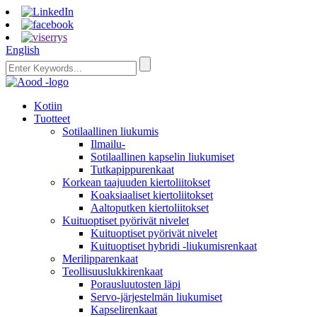
English
Kotiin
Tuotteet
Sotilaallinen liukumis
Ilmailu-
Sotilaallinen kapselin liukumiset
Tutkapippurenkaat
Korkean taajuuden kiertoliitokset
Koaksiaaliset kiertoliitokset
Aaltoputken kiertoliitokset
Kuituoptiset pyörivät nivelet
Kuituoptiset pyörivät nivelet
Kuituoptiset hybridi -liukumisrenkaat
Merilipparenkaat
Teollisuuslukkirenkaat
Porausluutosten läpi
Servo-järjestelmän liukumiset
Kapselirenkaat