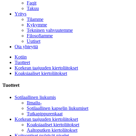
Faqit
Takuu
Yritys
Tilamme
Kykymme
Tekninen vahvuutemme
Filosofiamme
Uutiset
Ota yhteyttä
Kotiin
Tuotteet
Korkean taajuuden kiertoliitokset
Koaksiaaliset kiertoliitokset
Tuotteet
Sotilaallinen liukumis
Ilmailu-
Sotilaallinen kapselin liukumiset
Tutkapippurenkaat
Korkean taajuuden kiertoliitokset
Koaksiaaliset kiertoliitokset
Aaltoputken kiertoliitokset
Kuituoptiset pyörivät nivelet