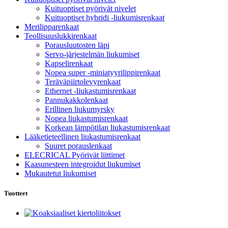
Kuituoptiset pyörivät nivelet
Kuituoptiset hybridi -liukumisrenkaat
Merilipparenkaat
Teollisuuslukkirenkaat
Porausluutosten läpi
Servo-järjestelmän liukumiset
Kapselirenkaat
Nopea super -miniatyyrilippirenkaat
Teräväpiirtolevyrenkaat
Ethernet -liukastumisrenkaat
Pannukakkolenkaat
Erillinen liukumyrsky
Nopea liukastumisrenkaat
Korkean lämpötilan liukastumisrenkaat
Lääketieteellinen liukastumisrenkaat
Suuret porauslenkaat
ELECRICAL Pyörivät liittimet
Kaasunesteen integroidut liukumiset
Mukautetut liukumiset
Tuotteet