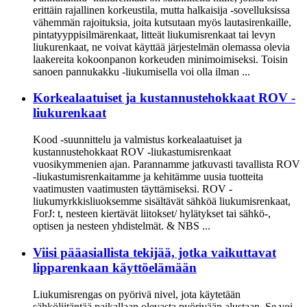
erittäin rajallinen korkeustila, mutta halkaisija -sovelluksissa
vähemmän rajoituksia, joita kutsutaan myös lautasirenkaille,
pintatyyppisilmärenkaat, litteät liukumisrenkaat tai levyn
liukurenkaat, ne voivat käyttää järjestelmän olemassa olevia
laakereita kokoonpanon korkeuden minimoimiseksi. Toisin
sanoen pannukakku -liukumisella voi olla ilman ...
Korkealaatuiset ja kustannustehokkaat ROV -
liukurenkaat
Kood -suunnittelu ja valmistus korkealaatuiset ja
kustannustehokkaat ROV -liukastumisrenkaat
vuosikymmenien ajan. Parannamme jatkuvasti tavallista ROV
-liukastumisrenkaitamme ja kehitämme uusia tuotteita
vaatimusten vaatimusten täyttämiseksi. ROV -
liukumyrkkisliuoksemme sisältävät sähköä liukumisrenkaat,
ForJ: t, nesteen kiertävät liitokset/ hylätykset tai sähkö-,
optisen ja nesteen yhdistelmät. & NBS ...
Viisi pääasiallista tekijää, jotka vaikuttavat
lipparenkaan käyttöelämään
Liukumisrengas on pyörivä nivel, jota käytetään
sähköliitäntää paikallaan olevasta pyörivään alustaan. Se voi