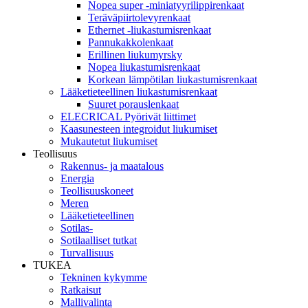
Nopea super -miniatyyrilippirenkaat
Teräväpiirtolevyrenkaat
Ethernet -liukastumisrenkaat
Pannukakkolenkaat
Erillinen liukumyrsky
Nopea liukastumisrenkaat
Korkean lämpötilan liukastumisrenkaat
Lääketieteellinen liukastumisrenkaat
Suuret porauslenkaat
ELECRICAL Pyörivät liittimet
Kaasunesteen integroidut liukumiset
Mukautetut liukumiset
Teollisuus
Rakennus- ja maatalous
Energia
Teollisuuskoneet
Meren
Lääketieteellinen
Sotilas-
Sotilaalliset tutkat
Turvallisuus
TUKEA
Tekninen kykymme
Ratkaisut
Mallivalinta