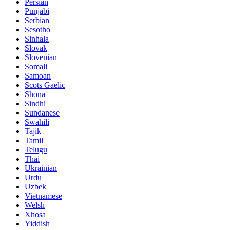
Persian
Punjabi
Serbian
Sesotho
Sinhala
Slovak
Slovenian
Somali
Samoan
Scots Gaelic
Shona
Sindhi
Sundanese
Swahili
Tajik
Tamil
Telugu
Thai
Ukrainian
Urdu
Uzbek
Vietnamese
Welsh
Xhosa
Yiddish