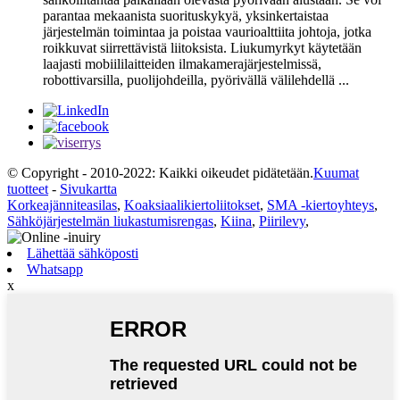
parantaa mekaanista suorituskykyä, yksinkertaistaa
järjestelmän toimintaa ja poistaa vaurioalttiita johtoja, jotka
roikkuvat siirrettävistä liitoksista. Liukumyrkyt käytetään
laajasti mobiililaitteiden ilmakamerajärjestelmissä,
robottivarsilla, puolijohdeilla, pyörivällä välilehdellä ...
© Copyright - 2010-2022: Kaikki oikeudet pidätetään.
Kuumat
tuotteet
-
Sivukartta
Korkeajänniteasilas
,
Koaksiaalikiertoliitokset
,
SMA -kiertoyhteys
,
Sähköjärjestelmän liukastumisrengas
,
Kiina
,
Piirilevy
,
Lähettää sähköposti
Whatsapp
x