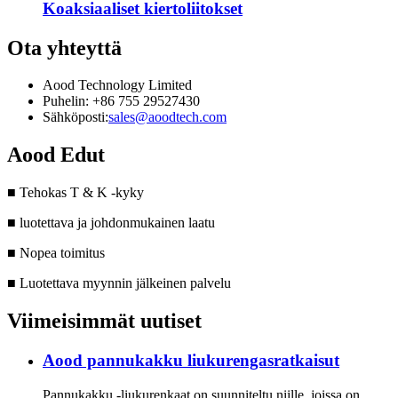
Koaksiaaliset kiertoliitokset
Ota yhteyttä
Aood Technology Limited
Puhelin: +86 755 29527430
Sähköposti:
sales@aoodtech.com
Aood Edut
■ Tehokas T & K -kyky
■ luotettava ja johdonmukainen laatu
■ Nopea toimitus
■ Luotettava myynnin jälkeinen palvelu
Viimeisimmät uutiset
Aood pannukakku liukurengasratkaisut
Pannukakku -liukurenkaat on suunniteltu niille, joissa on