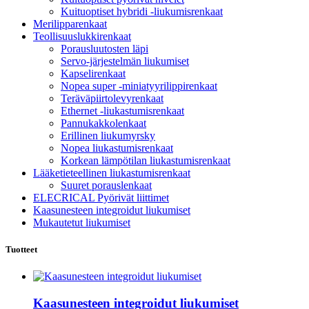
Kuituoptiset hybridi -liukumisrenkaat
Merilipparenkaat
Teollisuuslukkirenkaat
Porausluutosten läpi
Servo-järjestelmän liukumiset
Kapselirenkaat
Nopea super -miniatyyrilippirenkaat
Teräväpiirtolevyrenkaat
Ethernet -liukastumisrenkaat
Pannukakkolenkaat
Erillinen liukumyrsky
Nopea liukastumisrenkaat
Korkean lämpötilan liukastumisrenkaat
Lääketieteellinen liukastumisrenkaat
Suuret porauslenkaat
ELECRICAL Pyörivät liittimet
Kaasunesteen integroidut liukumiset
Mukautetut liukumiset
Tuotteet
Kaasunesteen integroidut liukumiset