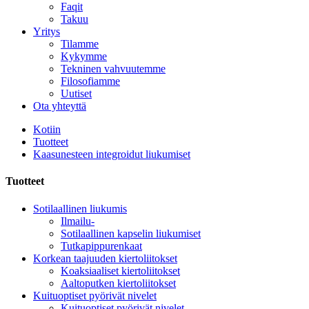
Faqit
Takuu
Yritys
Tilamme
Kykymme
Tekninen vahvuutemme
Filosofiamme
Uutiset
Ota yhteyttä
Kotiin
Tuotteet
Kaasunesteen integroidut liukumiset
Tuotteet
Sotilaallinen liukumis
Ilmailu-
Sotilaallinen kapselin liukumiset
Tutkapippurenkaat
Korkean taajuuden kiertoliitokset
Koaksiaaliset kiertoliitokset
Aaltoputken kiertoliitokset
Kuituoptiset pyörivät nivelet
Kuituoptiset pyörivät nivelet