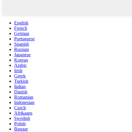
English
French
German
Portuguese
Spanish
Russian
Japanese
Korean
Arabic
Irish
Greek
Turkish
Italian
Danish
Romanian
Indonesian
Czech
Afrikaans
Swedish
Polish
Basque