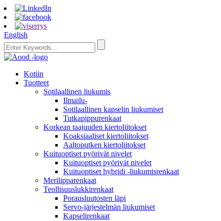
English
Kotiin
Tuotteet
Sotilaallinen liukumis
Ilmailu-
Sotilaallinen kapselin liukumiset
Tutkapippurenkaat
Korkean taajuuden kiertoliitokset
Koaksiaaliset kiertoliitokset
Aaltoputken kiertoliitokset
Kuituoptiset pyörivät nivelet
Kuituoptiset pyörivät nivelet
Kuituoptiset hybridi -liukumisrenkaat
Merilipparenkaat
Teollisuuslukkirenkaat
Porausluutosten läpi
Servo-järjestelmän liukumiset
Kapselirenkaat