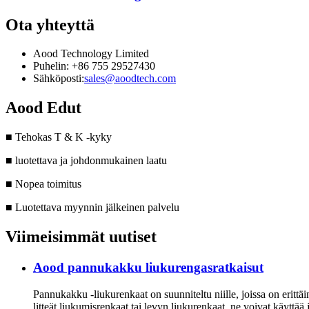
Ota yhteyttä
Aood Technology Limited
Puhelin: +86 755 29527430
Sähköposti:
sales@aoodtech.com
Aood Edut
■ Tehokas T & K -kyky
■ luotettava ja johdonmukainen laatu
■ Nopea toimitus
■ Luotettava myynnin jälkeinen palvelu
Viimeisimmät uutiset
Aood pannukakku liukurengasratkaisut
Pannukakku -liukurenkaat on suunniteltu niille, joissa on erittäi
litteät liukumisrenkaat tai levyn liukurenkaat, ne voivat käytt