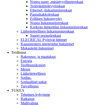
Nopea super -miniatyyrilippirenkaat
Teräväpiirtolevyrenkaat
Ethernet -liukastumisrenkaat
Pannukakkolenkaat
Erillinen liukumyrsky
Nopea liukastumisrenkaat
Korkean lämpötilan liukastumisrenkaat
Lääketieteellinen liukastumisrenkaat
Suuret porauslenkaat
ELECRICAL Pyörivät liittimet
Kaasunesteen integroidut liukumiset
Mukautetut liukumiset
Teollisuus
Rakennus- ja maatalous
Energia
Teollisuuskoneet
Meren
Lääketieteellinen
Sotilas-
Sotilaalliset tutkat
Turvallisuus
TUKEA
Tekninen kykymme
Ratkaisut
Mallivalinta