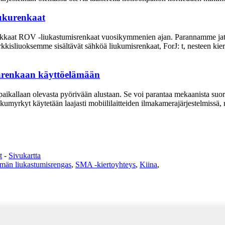
iukurenkaat
ehokkaat ROV -liukastumisrenkaat vuosikymmenien ajan. Parannamme jat
isliuoksemme sisältävät sähköä liukumisrenkaat, ForJ: t, nesteen kiertäv
ipparenkaan käyttöelämään
paikallaan olevasta pyörivään alustaan. Se voi parantaa mekaanista suori
Liukumyrkyt käytetään laajasti mobiililaitteiden ilmakamerajärjestelmissä, r
t
-
Sivukartta
lmän liukastumisrengas
,
SMA -kiertoyhteys
,
Kiina
,