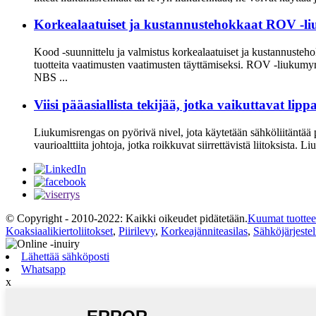
Korkealaatuiset ja kustannustehokkaat ROV -l
Kood -suunnittelu ja valmistus korkealaatuiset ja kustannust
tuotteita vaatimusten vaatimusten täyttämiseksi. ROV -liukumyrkk
NBS ...
Viisi pääasiallista tekijää, jotka vaikuttavat l
Liukumisrengas on pyörivä nivel, jota käytetään sähköliitäntää 
vaurioalttiita johtoja, jotka roikkuvat siirrettävistä liitoksista. 
© Copyright - 2010-2022: Kaikki oikeudet pidätetään.
Kuumat tuottee
Koaksiaalikiertoliitokset
,
Piirilevy
,
Korkeajänniteasilas
,
Sähköjärjeste
Lähettää sähköposti
Whatsapp
x