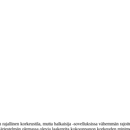
n rajallinen korkeustila, mutta halkaisija -sovelluksissa vähemmän rajoit
ää järjestelmän olemassa olevia laakereita kokoonpanon korkeuden minimo