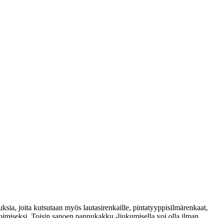
uksia, joita kutsutaan myös lautasirenkaille, pintatyyppisilmärenkaat,
imiseksi. Toisin sanoen pannukakku -liukumisella voi olla ilman ...