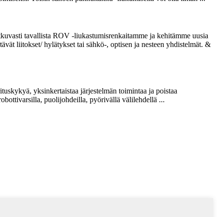
kuvasti tavallista ROV -liukastumisrenkaitamme ja kehitämme uusia
ät liitokset/ hylätykset tai sähkö-, optisen ja nesteen yhdistelmät. &
tuskykyä, yksinkertaistaa järjestelmän toimintaa ja poistaa
obottivarsilla, puolijohdeilla, pyörivällä välilehdellä ...