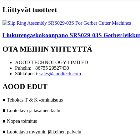
Liittyvät tuotteet
Liukurengaskokoonpano SRS029-03S Gerber-leikkuril
OTA MEIHIN YHTEYTTÄ
AOOD TECHNOLOGY LIMITED
Puhelin: +86755 29527430
Sähköposti:
sales@aoodtech.com
AOOD EDUT
■ Tehokas T & K -ominaisuus
■ Luotettava ja tasainen laatu
■ Nopea toimitus
■ Luotettava myynnin jälkeinen palvelu