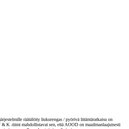
ärjestelmille räätälöity liukurengas / pyörivä liitäntäratkaisu on
& K -tiimi mahdollistavat sen, että AOOD on maailmanlaajuisesti