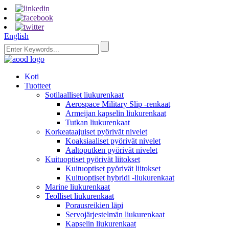
English
Koti
Tuotteet
Sotilaalliset liukurenkaat
Aerospace Military Slip -renkaat
Armeijan kapselin liukurenkaat
Tutkan liukurenkaat
Korkeataajuiset pyörivät nivelet
Koaksiaaliset pyörivät nivelet
Aaltoputken pyörivät nivelet
Kuituoptiset pyörivät liitokset
Kuituoptiset pyörivät liitokset
Kuituoptiset hybridi -liukurenkaat
Marine liukurenkaat
Teolliset liukurenkaat
Porausreikien läpi
Servojärjestelmän liukurenkaat
Kapselin liukurenkaat