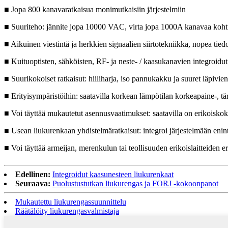
■ Jopa 800 kanavaratkaisua monimutkaisiin järjestelmiin
■ Suuriteho: jännite jopa 10000 VAC, virta jopa 1000A kanavaa koht
■ Aikuinen viestintä ja herkkien signaalien siirtotekniikka, nopea tie
■ Kuituoptisten, sähköisten, RF- ja neste- / kaasukanavien integroidut
■ Suurikokoiset ratkaisut: hiiliharja, iso pannukakku ja suuret läpivien
■ Erityisympäristöihin: saatavilla korkean lämpötilan korkeapaine-, täri
■ Voi täyttää mukautetut asennusvaatimukset: saatavilla on erikoiskok
■ Usean liukurenkaan yhdistelmäratkaisut: integroi järjestelmään enintä
■ Voi täyttää armeijan, merenkulun tai teollisuuden erikoislaitteiden e
Edellinen:
Integroidut kaasunesteen liukurenkaat
Seuraava:
Puolustustutkan liukurengas ja FORJ -kokoonpanot
Mukautettu liukurengassuunnittelu
Räätälöity liukurengasvalmistaja