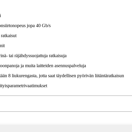
i
donsiirtonopeus jopa 40 Gb/s
 ratkaisut
nit
nä- tai räjähdyssuojattuja ratkaisuja
oonpanoja ja muita laitteiden asennuspalveluja
än 8 liukurengasta, jotta saat täydellisen pyörivän liitäntäratkaisun
rityisparametrivaatimukset