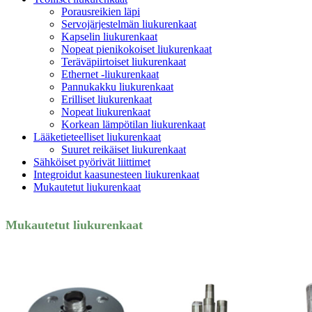
Porausreikien läpi
Servojärjestelmän liukurenkaat
Kapselin liukurenkaat
Nopeat pienikokoiset liukurenkaat
Teräväpiirtoiset liukurenkaat
Ethernet -liukurenkaat
Pannukakku liukurenkaat
Erilliset liukurenkaat
Nopeat liukurenkaat
Korkean lämpötilan liukurenkaat
Lääketieteelliset liukurenkaat
Suuret reikäiset liukurenkaat
Sähköiset pyörivät liittimet
Integroidut kaasunesteen liukurenkaat
Mukautetut liukurenkaat
Mukautetut liukurenkaat