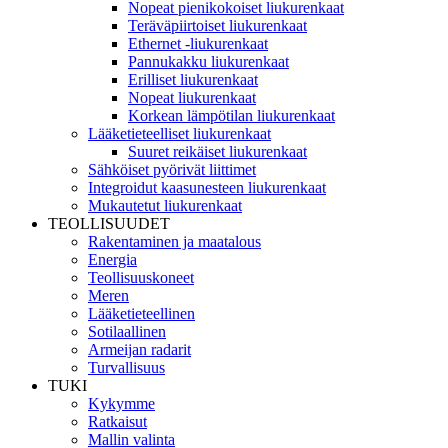
Nopeat pienikokoiset liukurenkaat
Teräväpiirtoiset liukurenkaat
Ethernet -liukurenkaat
Pannukakku liukurenkaat
Erilliset liukurenkaat
Nopeat liukurenkaat
Korkean lämpötilan liukurenkaat
Lääketieteelliset liukurenkaat
Suuret reikäiset liukurenkaat
Sähköiset pyörivät liittimet
Integroidut kaasunesteen liukurenkaat
Mukautetut liukurenkaat
TEOLLISUUDET
Rakentaminen ja maatalous
Energia
Teollisuuskoneet
Meren
Lääketieteellinen
Sotilaallinen
Armeijan radarit
Turvallisuus
TUKI
Kykymme
Ratkaisut
Mallin valinta