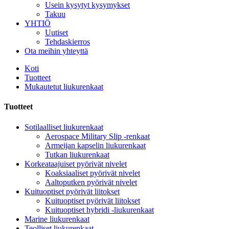
Usein kysytyt kysymykset
Takuu
YHTIÖ
Uutiset
Tehdaskierros
Ota meihin yhteyttä
Koti
Tuotteet
Mukautetut liukurenkaat
Tuotteet
Sotilaalliset liukurenkaat
Aerospace Military Slip -renkaat
Armeijan kapselin liukurenkaat
Tutkan liukurenkaat
Korkeataajuiset pyörivät nivelet
Koaksiaaliset pyörivät nivelet
Aaltoputken pyörivät nivelet
Kuituoptiset pyörivät liitokset
Kuituoptiset pyörivät liitokset
Kuituoptiset hybridi -liukurenkaat
Marine liukurenkaat
Teolliset liukurenkaat