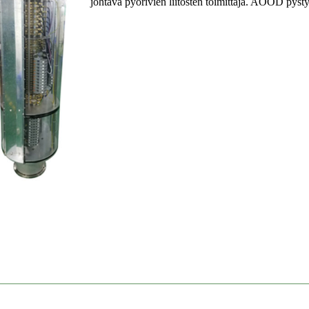
johtava pyörivien liitosten toimittaja. AOOD pysty